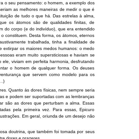
para o seu pensamento: o homem, a exemplo dos
s seriam as melhores maneiras de medir o que é
tituição de tudo o que há. Das estrelas à alma,
que os átomos são de qualidades finitas, de
 fim do corpo (e do indivíduo), que era entendido
o constituem. Desta forma, os átomos, eternos
xaustivamente trabalhada, tinha a finalidade de
nte extirpar os maiores medos humanos: o medo
essoas eram muito supersticiosas e haviam se
 ele, viviam em perfeita harmonia, desfrutando
rmentar o homem de qualquer forma. Os deuses
venturança que servem como modelo para os
..)
res. Quanto às dores físicas, nem sempre seria
ouras e podem ser suportadas com as lembranças
idar são as dores que perturbam a alma. Essas
das pela primeira vez. Para essas, Epicuro
rustrações. Em geral, oriunda de um desejo não
osa doutrina, que também foi tomada por seus
re dores e prazeres.