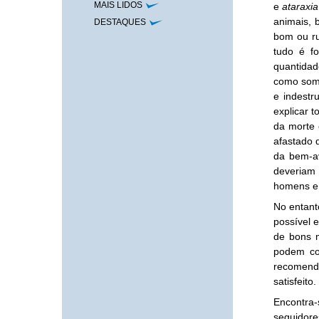
MAIS LIDOS
e
ataraxia
animais, 
DESTAQUES
bom ou ru
tudo é fo
quantidade
como soma
e indestr
explicar 
da morte 
afastado 
da bem-av
deveriam
homens e 
No entant
possível 
de bons m
podem co
recomenda
satisfeito.
Encontra-
seguidore