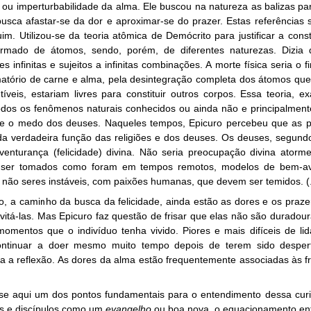
ou imperturbabilidade da alma. Ele buscou na natureza as balizas 
busca afastar-se da dor e aproximar-se do prazer. Estas referência
im. Utilizou-se da teoria atômica de Demócrito para justificar a cons
rmado de átomos, sendo, porém, de diferentes naturezas. Dizia 
s infinitas e sujeitos a infinitas combinações. A morte física seria o
tório de carne e alma, pela desintegração completa dos átomos que 
utíveis, estariam livres para constituir outros corpos. Essa teoria, e
todos os fenômenos naturais conhecidos ou ainda não e principalme
e o medo dos deuses. Naqueles tempos, Epicuro percebeu que as p
da verdadeira função das religiões e dos deuses. Os deuses, segundo
enturança (felicidade) divina. Não seria preocupação divina ato
 ser tomados como foram em tempos remotos, modelos de bem-a
não seres instáveis, com paixões humanas, que devem ser temidos. (.
o, a caminho da busca da felicidade, ainda estão as dores e os praze
evitá-las. Mas Epicuro faz questão de frisar que elas não são durad
omentos que o indivíduo tenha vivido. Piores e mais difíceis de l
ntinuar a doer mesmo muito tempo depois de terem sido desperta
 a reflexão. As dores da alma estão frequentemente associadas às f
se aqui um dos pontos fundamentais para o entendimento dessa curi
s e discípulos como um
evangelho
ou boa nova, o equacionamento ent