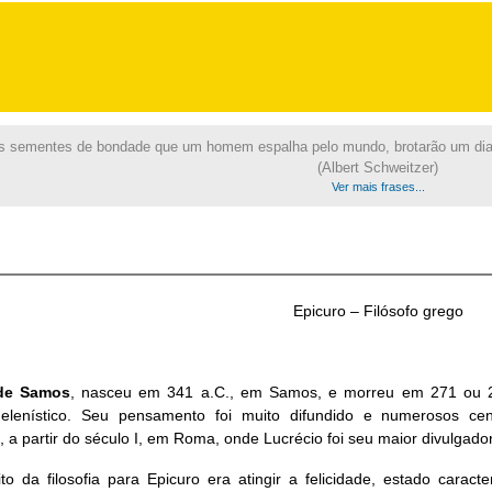
s sementes de bondade que um homem espalha pelo mundo, brotarão um dia
(Albert Schweitzer)
Ver mais frases...
Epicuro – Filósofo grego
de Samos
, nasceu em 341 a.C., em Samos, e morreu em 271 ou 27
elenístico. Seu pensamento foi muito difundido e numerosos cen
, a partir do século I, em Roma, onde Lucrécio foi seu maior divulgador
to da filosofia para Epicuro era atingir a felicidade, estado caract