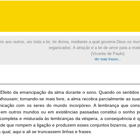
s aos outros, eis toda a lei, lei divina, mediante a qual governa Deus os mu
organizados. A atração é a lei de amor para a maté
(Vicente de Paulo)
Ver mais frases...
feito da emancipação da alma durante o sono. Quando os sentidos 
afrouxam; tornando-se mais livre, a alma recobra parcialmente as suas
cação com os seres do mundo incorpóreo. A lembrança que conserv
 em outros mundos ou em existências passadas constitui o sonho pr
completa e misturada às lembranças da véspera, a consequência é q
ade que rompem a ligação e produzem esses conjuntos bizarros, que
a qual, aqui e ali se truncas­sem linhas e frases.