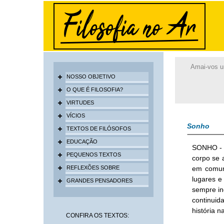
Amai-vos un
NOSSO OBJETIVO
O QUE É FILOSOFIA?
VIRTUDES
VÍCIOS
Sonho
TEXTOS DE FILÓSOFOS
EDUCAÇÃO
SONHO - E
PEQUENOS TEXTOS
corpo se 
REFLEXÕES SOBRE
em comuni
lugares e
GRANDES PENSADORES
sempre in
continuid
história n
CONFIRA OS TEXTOS: